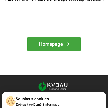
Homepage
Souhlas s cookies
+421 951 573 484
spolupraca@kvbau.com
Zobrazit celé znění informace