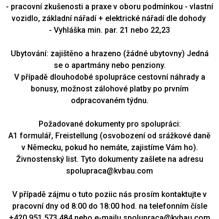
- pracovní zkušenosti a praxe v oboru podmínkou - vlastní
vozidlo, základní nářadí + elektrické nářadí dle dohody
- Vyhláška min. par. 21 nebo 22,23
Ubytování: zajištěno a hrazeno (žádné ubytovny) Jedná
se o apartmány nebo penziony.
V případě dlouhodobé spolupráce cestovní náhrady a
bonusy, možnost zálohové platby po prvním
odpracovaném týdnu.
Požadované dokumenty pro spolupráci:
A1 formulář, Freistellung (osvobození od srážkové daně
v Německu, pokud ho nemáte, zajistíme Vám ho).
Živnostenský list. Tyto dokumenty zašlete na adresu
spolupraca@kvbau.com
V případě zájmu o tuto poziic nás prosím kontaktujte v
pracovní dny od 8:00 do 18:00 hod. na telefonním čísle
+420 951 573 484 nebo e-mailu spolupraca@kvbau.com