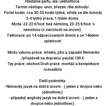
Hledáme partu, ale i jednotlivce.
Termín nástupu: únor, březen /dle dohody/.
Počet hodin: cca 50-55 hodin týdně, střídá se dle dohody
3-4 týdny práce, 1 týden doma.
Mzda: 22-23 €/hod. bez němčiny, 23-25 €/hod. s
němčinou (v závislosti na úrovni).
Fakturace: po 14 odpracovaných dnech a se 14denní
splatností
Místo výkonu práce: střední, jižní a západní Německo
/příspěvek na dopravu/ paušál 100 €
Typ práce: obchod Druh práce: montáž a kompletace
rozvaděčů
Další podmínky:
- Německý jazyk na dobré úrovni
- ( jeden z dvojice nebo
jednotlivec)
- případně anglický jazyk na dobré úrovni - ( jeden z
dvojice nebo jednotlivec)