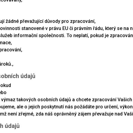
ují žádné převažující důvody pro zpracování,
ovinnosti stanovené v právu EU či právním řádu, který se na n
služeb informační společnosti. To neplatí, pokud je zpracová
rmace,
zpracování,
ároků.,
sobních údajů
pokud
ebo
táte výmaz takových osobních údajů a chcete zpracování Vašic
ebujeme, ale o jejich poskytnutí nás požádáte pro určení, výk
ičemž není zřejmé, zda náš oprávněný zájem převažuje nad Va
ch údajů