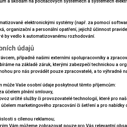
tokům a škodám na počítačových systémech a systémech elekt
atizovaně elektronickými systémy (např. za pomocí software
 organizační a personální opatření, jejichž účinnost pravid
ré by vedlo k automatizovanému rozhodování.
bních údajů
vcem, případně našimi externími spolupracovníky a zpracova
 vybíráme na základě záruk, kterými zabezpečí technickou a o
mohou pro nás provádět pouze zpracovatelé, a to výhradně n
m může Vaše osobní údaje poskytnout těmto příjemcům:
za účelem plnění smlouvy,
rovoz určité služby či provozovatelé technologií, které pro na
čelem marketingového zpracování či šetření a pro nabídky 
slosti s cílenou reklamou;
kterým Vám můžeme zobrazovat pouze pro Vás relevantní obsa