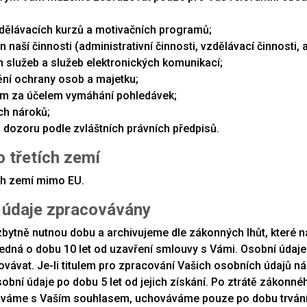
dělávacích kurzů a motivačních programů;
aší činnosti (administrativní činnosti, vzdělávací činnosti, a
 služeb a služeb elektronických komunikací;
ění ochrany osob a majetku;
ím za účelem vymáhání pohledávek;
ch nároků;
 dozoru podle zvláštních právních předpisů.
o třetích zemí
ch zemí mimo EU.
í údaje zpracovávány
tně nutnou dobu a archivujeme dle zákonných lhůt, které nám
dná o dobu 10 let od uzavření smlouvy s Vámi. Osobní údaje 
vávat. Je-li titulem pro zpracování Vašich osobních údajů n
ní údaje po dobu 5 let od jejich získání. Po ztrátě zákonn
áváme s Vaším souhlasem, uchováváme pouze po dobu trvání ú