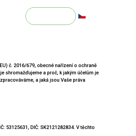
OZICE
KONTAKT
CS
(EU) č. 2016/679, obecné nařízení o ochraně
daje shromažďujeme a proč, k jakým účelům je
 zpracováváme, a jaká jsou Vaše práva
 IČ: 53125631, DIČ: SK2121282834. V těchto