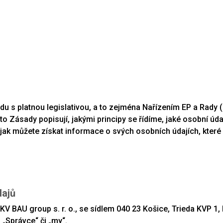
VOLNÉ P
O NÁS
PROJEKTY
RECENZE
u s platnou legislativou, a to zejména Nařízením EP a Rady 
yto Zásady popisují, jakými principy se řídíme, jaké osobní ú
jak můžete získat informace o svých osobních údajích, které
dajů
V BAU group s. r. o., se sídlem 040 23 Košice, Trieda KVP 1,
„Správce“ či „my“.