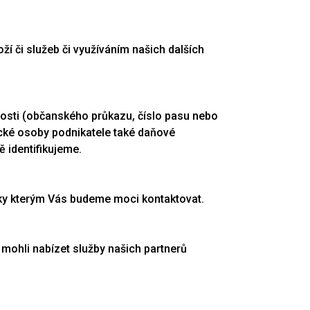
 či služeb či využíváním našich dalších
:
žnosti (občanského průkazu, číslo pasu nebo
zické osoby podnikatele také daňové
ě identifikujeme.
díky kterým Vás budeme moci kontaktovat.
ohli nabízet služby našich partnerů