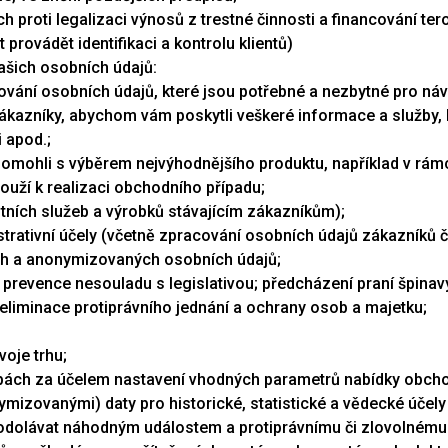
h proti legalizaci výnosů z trestné činnosti a financování ter
provádět identifikaci a kontrolu klientů)
ašich osobních údajů:
cování osobních údajů, které jsou potřebné a nezbytné pro n
zákazníky, abychom vám poskytli veškeré informace a služby, 
i apod.;
mohli s výběrem nejvýhodnějšího produktu, například v rámci
 slouží k realizaci obchodního případu;
ntních služeb a výrobků stávajícím zákazníkům);
strativní účely (včetně zpracování osobních údajů zákazníků 
ch a anonymizovaných osobních údajů;
 prevence nesouladu s legislativou; předcházení praní špina
iminace protiprávního jednání a ochrany osob a majetku;
voje trhu;
užbách za účelem nastavení vhodných parametrů nabídky obch
zovanými) daty pro historické, statistické a vědecké účely za
odolávat náhodným událostem a protiprávnímu či zlovolnému 