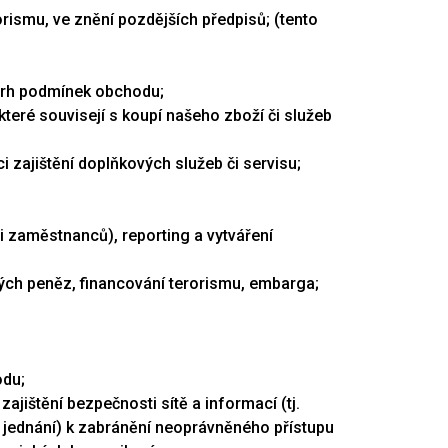
orismu, ve znění pozdějších předpisů; (tento
ávrh podmínek obchodu;
které souvisejí s koupí našeho zboží či služeb
 zajištění doplňkových služeb či servisu;
či zaměstnanců), reporting a vytváření
vých peněz, financování terorismu, embarga;
odu;
jištění bezpečnosti sítě a informací (tj.
jednání) k zabránění neoprávněného přístupu