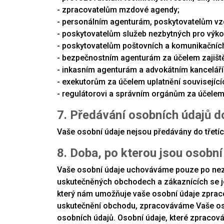
- zpracovatelům mzdové agendy;
- personálním agenturám, poskytovatelům vz
- poskytovatelům služeb nezbytných pro výkon n
- poskytovatelům poštovních a komunikačních
- bezpečnostním agenturám za účelem zajišt
- inkasním agenturám a advokátním kancelář
- exekutorům za účelem uplatnění související
- regulátorovi a správním orgánům za účelem
7. Předávání osobních údajů d
Vaše osobní údaje nejsou předávány do třetí
8. Doba, po kterou jsou osobn
Vaše osobní údaje uchováváme pouze po nezby
uskutečněných obchodech a zákaznících se je
který nám umožňuje vaše osobní údaje zpraco
uskutečnění obchodu, zpracováváme Vaše osob
osobních údajů. Osobní údaje, které zpracov