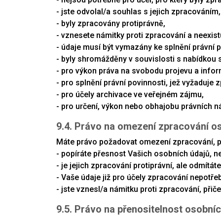
- jste odvolal/a souhlas s jejich zpracováním,
- byly zpracovány protiprávně,
- vznesete námitky proti zpracování a neexist
- údaje musí být vymazány ke splnění právní p
- byly shromážděny v souvislosti s nabídkou 
- pro výkon práva na svobodu projevu a info
- pro splnění právní povinnosti, jež vyžaduje 
- pro účely archivace ve veřejném zájmu,
- pro určení, výkon nebo obhajobu právních n
9.4. Právo na omezení zpracování o
Máte právo požadovat omezení zpracování, 
- popíráte přesnost Vašich osobních údajů, n
- je jejich zpracování protiprávní, ale odmí
- Vaše údaje již pro účely zpracování nepotř
- jste vznesl/a námitku proti zpracování, př
9.5. Právo na přenositelnost osobní