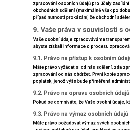
zpracování osobních údajů pro účely zasílán
obchodních sdělení (maximálně však po dobu 1
případ nutnosti prokázání, že obchodní sděle
9. Vaše práva v souvislosti s 
Vaše osobní údaje zpracováváme transparentně
abyste získali informace o procesu zpracován
9.1. Právo na přístup k osobním úda
Máte právo vyžádat si od nás sdělení, zda zp
zpracování od nás obdržet. První kopie zpra
poplatek, jehož výše bude přiměřená adminis
9.2. Právo na opravu osobních údajů
Pokud se domníváte, že Vaše osobní údaje, kt
9.3. Právo na výmaz osobních údajů
Máte právo požadovat výmaz svých osobních 
- nejsou potřebné pro účel, pro který byly zp