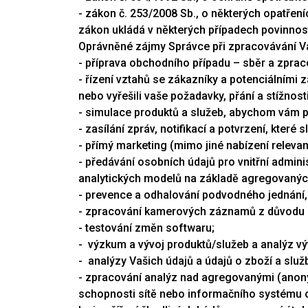
- zákon č. 253/2008 Sb., o některých opatřeníc
zákon ukládá v některých případech povinnost 
Oprávněné zájmy Správce při zpracovávání V
- příprava obchodního případu – sběr a zpra
- řízení vztahů se zákazníky a potenciálními 
nebo vyřešili vaše požadavky, přání a stížnost
- simulace produktů a služeb, abychom vám po
- zasílání zpráv, notifikací a potvrzení, které
- přímý marketing (mimo jiné nabízení releva
- předávání osobních údajů pro vnitřní admini
analytických modelů na základě agregovaný
- prevence a odhalování podvodného jednání,
- zpracování kamerových záznamů z důvodu el
- testování změn softwaru;
- výzkum a vývoj produktů/služeb a analýz vý
- analýzy Vašich údajů a údajů o zboží a sl
- zpracování analýz nad agregovanými (anonymi
schopnosti sítě nebo informačního systému 