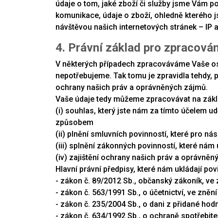
údaje o tom, jaké zboží či služby jsme Vám po
komunikace, údaje o zboží, ohledně kterého js
návštěvou našich internetových stránek – IP ad
4. Právní základ pro zpracován
V některých případech zpracováváme Vaše oso
nepotřebujeme. Tak tomu je zpravidla tehdy, 
ochrany našich práv a oprávněných zájmů.
Vaše údaje tedy můžeme zpracovávat na základ
(i) souhlas, který jste nám za tímto účelem ud
způsobem
(ii) plnění smluvních povinností, které pro ná
(iii) splnění zákonných povinností, které nám 
(iv) zajištění ochrany našich práv a oprávně
Hlavní právní předpisy, které nám ukládají po
- zákon č. 89/2012 Sb., občanský zákoník, ve 
- zákon č. 563/1991 Sb., o účetnictví, ve zněn
- zákon č. 235/2004 Sb., o dani z přidané hod
- zákon č. 634/1992 Sb., o ochraně spotřebite