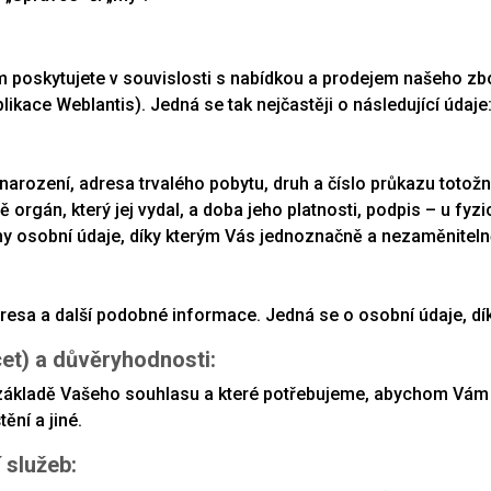
oskytujete v souvislosti s nabídkou a prodejem našeho zboží
likace Weblantis). Jedná se tak nejčastěji o následující údaje
m narození, adresa trvalého pobytu, druh a číslo průkazu toto
orgán, který jej vydal, a doba jeho platnosti, podpis – u fy
chny osobní údaje, díky kterým Vás jednoznačně a nezaměniteln
adresa a další podobné informace. Jedná se o osobní údaje, 
cet) a důvěryhodnosti:
základě Vašeho souhlasu a které potřebujeme, abychom Vám m
ění a jiné.
 služeb: