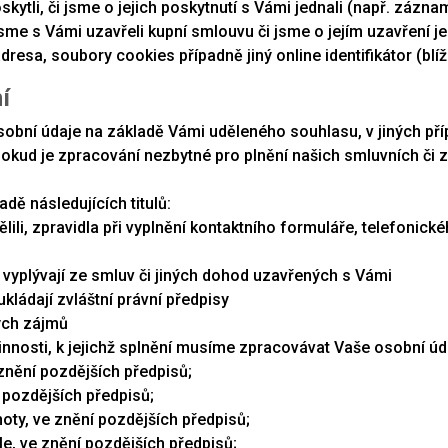
skytli, či jsme o jejich poskytnutí s Vámi jednali (např. záz
me s Vámi uzavřeli kupní smlouvu či jsme o jejím uzavření jed
resa, soubory cookies případně jiný online identifikátor (blíže
í
bní údaje na základě Vámi uděleného souhlasu, v jiných př
pokud je zpracování nezbytné pro plnění našich smluvních či z
ě následujících titulů:
ělili, zpravidla při vyplnění kontaktního formuláře, telefonick
s vyplývají ze smluv či jiných dohod uzavřených s Vámi
ukládají zvláštní právní předpisy
ných zájmů
vinnosti, k jejichž splnění musíme zpracovávat Vaše osobní úd
znění pozdějších předpisů;
í pozdějších předpisů;
noty, ve znění pozdějších předpisů;
le, ve znění pozdějších předpisů;