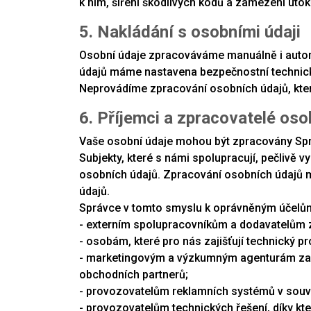
k nim, šíření škodlivých kódů a zamezení ú
5. Nakládání s osobními údaji
Osobní údaje zpracováváme manuálně i autom
údajů máme nastavena bezpečnostní technická,
Neprovádíme zpracování osobních údajů, kte
6. Příjemci a zpracovatelé oso
Vaše osobní údaje mohou být zpracovány Sprá
Subjekty, které s námi spolupracují, pečlivě
osobních údajů. Zpracování osobních údajů 
údajů.
Správce v tomto smyslu k oprávněným účelů
- externím spolupracovníkům a dodavatelům 
- osobám, které pro nás zajišťují technický p
- marketingovým a výzkumným agenturám za ú
obchodních partnerů;
- provozovatelům reklamních systémů v souvi
- provozovatelům technických řešení, díky 