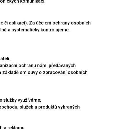
ronických komunikací.
 či aplikací). Za účelem ochrany osobních
elně a systematicky kontrolujeme.
teli.
rganizační ochranu námi předávaných
a základě smlouvy o zpracování osobních
še služby využíváme;
obchodu, služeb a produktů vybraných
h a reklamu;