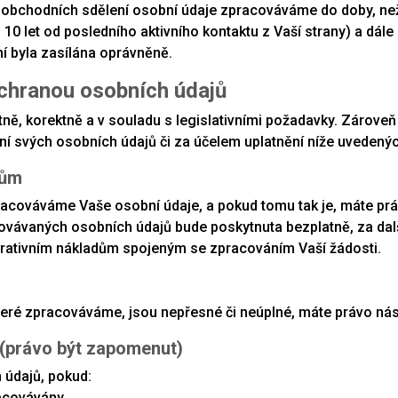
í obchodních sdělení osobní údaje zpracováváme do doby, než
0 let od posledního aktivního kontaktu z Vaší strany) a dál
ní byla zasílána oprávněně.
ochranou osobních údajů
, korektně a v souladu s legislativními požadavky. Zároveň v
í svých osobních údajů či za účelem uplatnění níže uvedených 
jům
racováváme Vaše osobní údaje, a pokud tomu tak je, máte prá
covávaných osobních údajů bude poskytnuta bezplatně, za da
trativním nákladům spojeným se zpracováním Vaší žádosti.
eré zpracováváme, jsou nepřesné či neúplné, máte právo nás p
 (právo být zapomenut)
údajů, pokud:
racovávány,