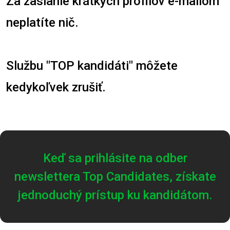
Za zaslanie krátkych profilov e-mailom
neplatíte nič.
S
lužbu "TOP kandidáti" môžete
kedykoľvek zrušiť.
Keď sa prihlásite na odber
newslettera Top Candidates, získate
jednoduchý prístup ku kandidátom.