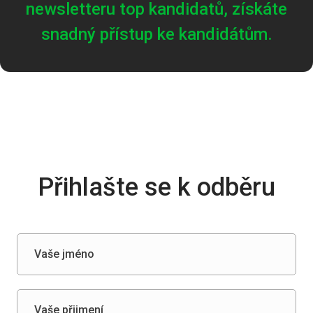
newsletteru top kandidatů, získáte
snadný přístup ke kandidátům.
Přihlašte se k odběru